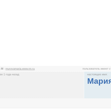
a M
:
murovamaria.www.nn.ru
пользователь имеет 
е 1 года назад
настоящее имя:
Мари