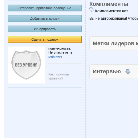
Комплименты
Отправить приватное сообщение
Комплиментов нет.
Вы не авторизованы! Чтоб
Добавить в друзья
Игнорировать
Сделать подарок
Метки лидеров
популярность:
Не участвует в
рейтинге
Интервью
Как получить
уровень?