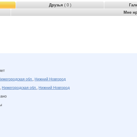
Друзья
( 0 )
Гал
Мне н
лет
ижегородская обл.
,
Нижний Новгород
,
Нижегородская обл.
,
Нижний Новгород
зано
ны