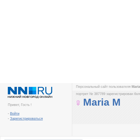
Персональный сайт пользователя
Mari
портрет № 387789 зарегистрирован боле
Maria M
Привет, Гость !
-
Войти
-
Зарегистрироваться