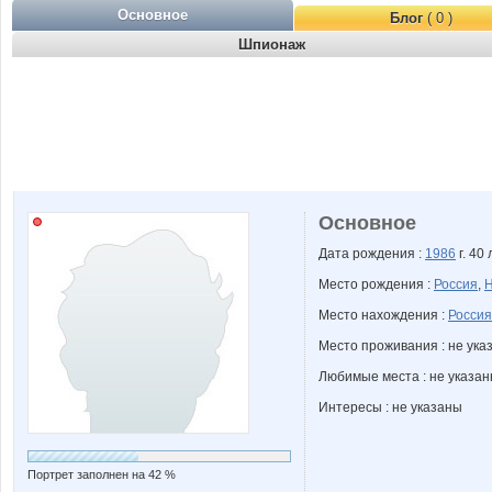
Основное
Блог
( 0 )
Шпионаж
Основное
Дата рождения :
1986
г. 40 
Место рождения :
Россия
,
Н
Место нахождения :
Россия
Место проживания : не ука
Любимые места : не указа
Интересы : не указаны
Портрет заполнен на 42 %